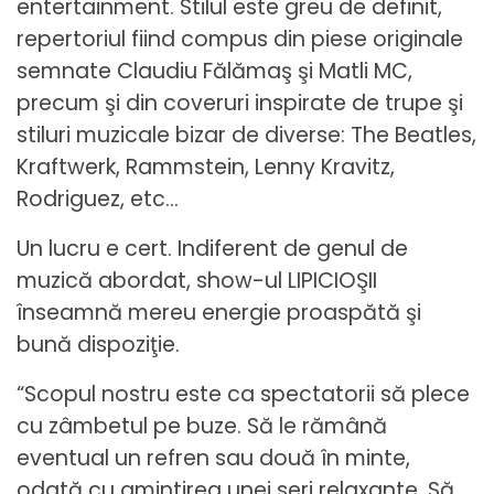
entertainment. Stilul este greu de definit,
repertoriul fiind compus din piese originale
semnate Claudiu Fălămaş şi Matli MC,
precum şi din coveruri inspirate de trupe şi
stiluri muzicale bizar de diverse: The Beatles,
Kraftwerk, Rammstein, Lenny Kravitz,
Rodriguez, etc…
Un lucru e cert. Indiferent de genul de
muzică abordat, show-ul LIPICIOŞII
înseamnă mereu energie proaspătă şi
bună dispoziţie.
“Scopul nostru este ca spectatorii să plece
cu zâmbetul pe buze. Să le rămână
eventual un refren sau două în minte,
odată cu amintirea unei seri relaxante. Să