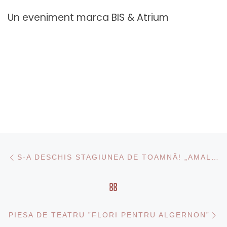
Un eveniment marca BIS & Atrium
Navigare în articole
Articolul anterior
S-A DESCHIS STAGIUNEA DE TOAMNĂ! „AMALIA RESPIRĂ ADÂNC” – PRIMUL SPECTACOL
ÎNAPOI LA LISTA CU AR
Ar
PIESA DE TEATRU ”FLORI PENTRU ALGERNON”