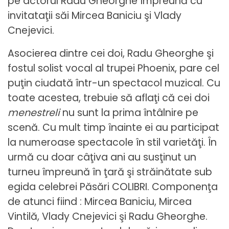
pe actorul Radu Gheorghe împreună cu
invitataţii săi Mircea Baniciu şi Vlady
Cnejevici.
Asocierea dintre cei doi, Radu Gheorghe şi
fostul solist vocal al trupei Phoenix, pare cel
puţin ciudată într-un spectacol muzical. Cu
toate acestea, trebuie să aflaţi că cei doi
menestreli
nu sunt la prima întâlnire pe
scenă. Cu mult timp înainte ei au participat
la numeroase spectacole în stil varietăţi. În
urmă cu doar câţiva ani au susţinut un
turneu împreună în ţară şi străinătate sub
egida celebrei Păsări COLIBRI. Componenţa
de atunci fiind : Mircea Baniciu, Mircea
Vintilă, Vlady Cnejevici şi Radu Gheorghe.