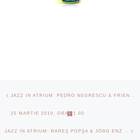
Navigare în articole
Articolul anterior
JAZZ IN ATRIUM: PEDRO NEGRESCU & FRIENDS
ÎNAPOI LA LISTA CU AR
25 MARTIE 2010, ORA 21.00
Ar
JAZZ IN ATRIUM: RAREŞ POPŞA & JÖRG ENZ JAZZ GUITAR DUO