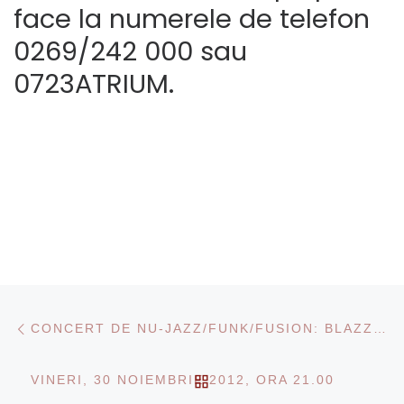
face la numerele de telefon
0269/242 000 sau
0723ATRIUM.
Navigare în articole
Articolul anterior
CONCERT DE NU-JAZZ/FUNK/FUSION: BLAZZAJ
ÎNAPOI LA LISTA CU AR
VINERI, 30 NOIEMBRIE 2012, ORA 21.00