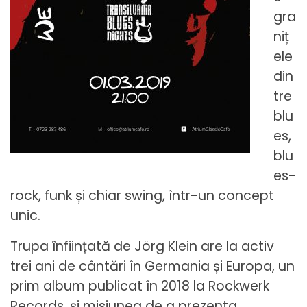
gra
niț
ele
din
tre
blu
es,
blu
es-
rock, funk și chiar swing, într-un concept
unic.
Trupa înființată de Jörg Klein are la activ
trei ani de cântări în Germania și Europa, un
prim album publicat în 2018 la Rockwerk
Records, și misiunea de a prezenta