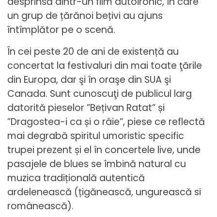
desprinsă dintr-un film autoironic, în care
un grup de țărănoi bețivi au ajuns
întîmplător pe o scenă.
În cei peste 20 de ani de existență au
concertat la festivaluri din mai toate ţările
din Europa, dar şi în oraşe din SUA şi
Canada. Sunt cunoscuţi de publicul larg
datorită pieselor ”Bețivan Ratat” și
”Dragostea-i ca și o râie”, piese ce reflectă
mai degrabă spiritul umoristic specific
trupei prezent și el în concertele live, unde
pasajele de blues se îmbină natural cu
muzica tradițională autentică
ardelenească (țigănească, ungurească si
românească).