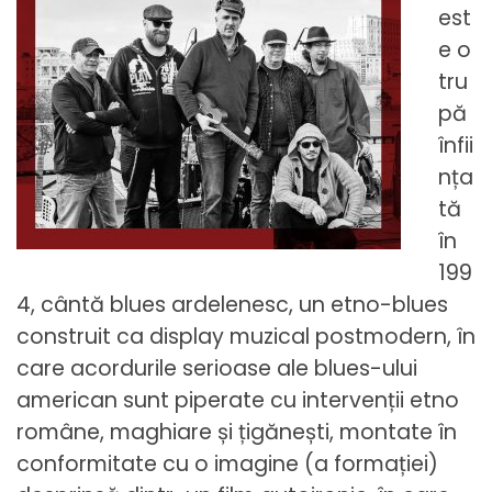
est
e o
tru
pă
înfii
nța
tă
în
199
4, cântă blues ardelenesc, un etno-blues
construit ca display muzical postmodern, în
care acordurile serioase ale blues-ului
american sunt piperate cu intervenții etno
române, maghiare și țigănești, montate în
conformitate cu o imagine (a formației)