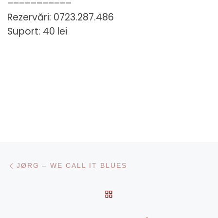
–––––––––––
Rezervări: 0723.287.486
Suport: 40 lei
Navigare în articole
Articolul anterior
JØRG – WE CALL IT BLUES
ÎNAPOI LA LISTA CU AR
Ar